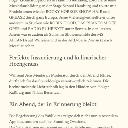
Roger Leonhard, geboren in Hamm (Westfalen), absolvierte seine
Musicalausbildung an der Stage School Hamburg und tourte mit
Produktionen wie der ROCKY HORROR SHOW, HAIR und
GREASE durch ganz Europa. Seine Vielseitigkeit stellte er unter
anderem in Stücken wie ROBIN HOOD, DAS PHANTOM DER
OPER und RADIO RUHRPOTT unter Beweis. In den letzten
Jahren war er zudem als Solist im Showensemble der MS
ARTANIA auf Weltreise und in der ARD-Serie „Verrückt nach
Meer“ zu sehen.
Perfekte Inszenierung und kulinarischer
Hochgenuss
Während Jens Menke als Moderator durch den Abend führte,
durfte ich für das Sounddesign verantwortlich zeichnen. Die
beeindruckende Lichttechnik lag in den Händen von Holger
Kaßburg und Niklas Berentzen.
Ein Abend, der in Erinnerung bleibt
Die Begeisterung des Publikums zeigte sich nicht nur in tosendem
Applaus, sondern auch bei Standing Ovations.
Die Veranstaltung war erneut ein voller Erfolg und unterstreicht